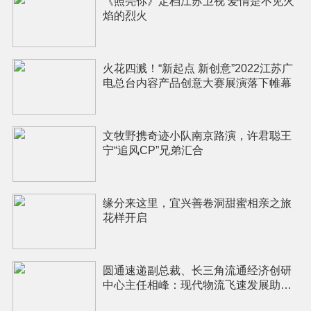
《照亮你》定档江苏卫视 爱情是不见火
焰的烈火
火花四溅！“新起点 新创意”2022江苏广
电总台内容产品创意大赛展演落下帷幕
文牧野携奇迹小队南京路演，许君聪王
宁“追风CP”兄弟汇合
缘分来这里，宜兴善卷洞甜蜜相亲之旅
花样开启
圆通速递副总裁、长三角流通经济创研
中心主任相峰：现代物流飞速发展助
推“宅经济”蓬勃生长