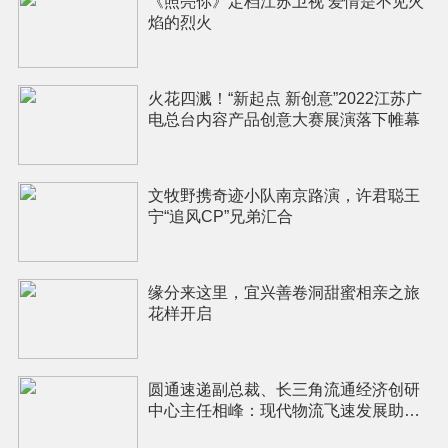
《照亮你》定档江苏卫视 爱情是不见火
焰的烈火
火花四溅！“新起点 新创意”2022江苏广
电总台内容产品创意大赛展演落下帷幕
文牧野携奇迹小队南京路演，许君聪王
宁“追风CP”兄弟汇合
缘分来这里，宜兴善卷洞甜蜜相亲之旅
花样开启
圆通速递副总裁、长三角流通经济创研
中心主任相峰：现代物流飞速发展助
推“宅经济”蓬勃生长