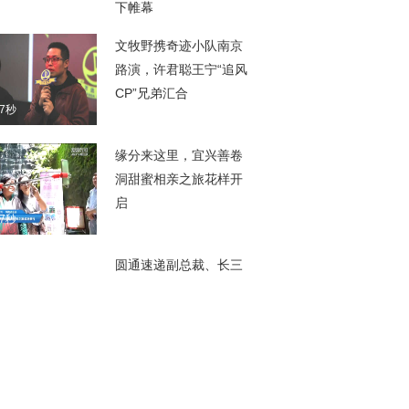
40秒
下帷幕
文牧野携奇迹小队南京
路演，许君聪王宁“追风
CP”兄弟汇合
37秒
缘分来这里，宜兴善卷
洞甜蜜相亲之旅花样开
启
27秒
圆通速递副总裁、长三
角流通经济创研中心主
任相峰：现代物流飞速
11秒
发展助推“宅经济”蓬勃生
长
迪安诊断技术集团有限
公司副总裁侯勇进：基