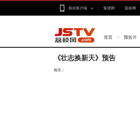
移动客户端
集团网
荔枝网
首页
预告片
>
《壮志换新天》预告
相关：