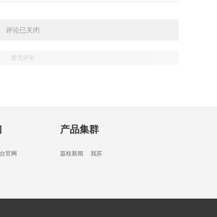
02分
评论已关闭
暂无评论
03分
们
产品集群
34分
台官网
荔枝新闻
我苏
01分