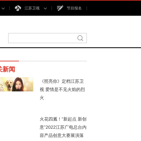
江苏卫视
节目报名
关新闻
《照亮你》定档江苏卫
视 爱情是不见火焰的烈
火
14秒
火花四溅！“新起点 新创
意”2022江苏广电总台内
容产品创意大赛展演落