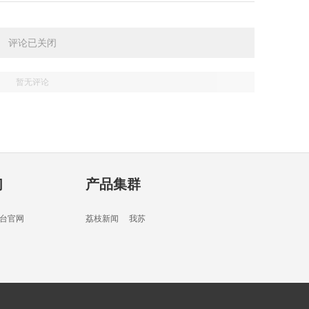
02分
评论已关闭
暂无评论
03分
们
产品集群
34分
台官网
荔枝新闻
我苏
01分