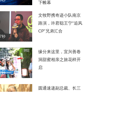
40秒
下帷幕
文牧野携奇迹小队南京
路演，许君聪王宁“追风
CP”兄弟汇合
37秒
缘分来这里，宜兴善卷
洞甜蜜相亲之旅花样开
启
27秒
圆通速递副总裁、长三
角流通经济创研中心主
任相峰：现代物流飞速
11秒
发展助推“宅经济”蓬勃生
长
迪安诊断技术集团有限
公司副总裁侯勇进：基