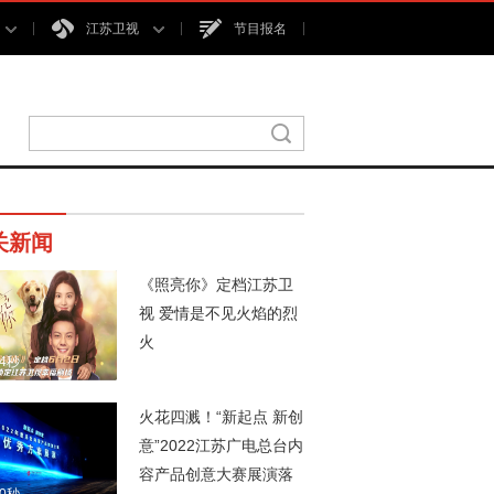
江苏卫视
节目报名
关新闻
《照亮你》定档江苏卫
视 爱情是不见火焰的烈
火
14秒
火花四溅！“新起点 新创
意”2022江苏广电总台内
容产品创意大赛展演落