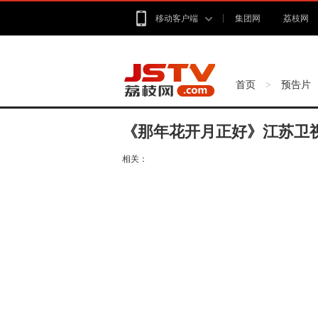
移动客户端
集团网
荔枝网
首页
预告片
>
《那年花开月正好》江苏卫
相关：