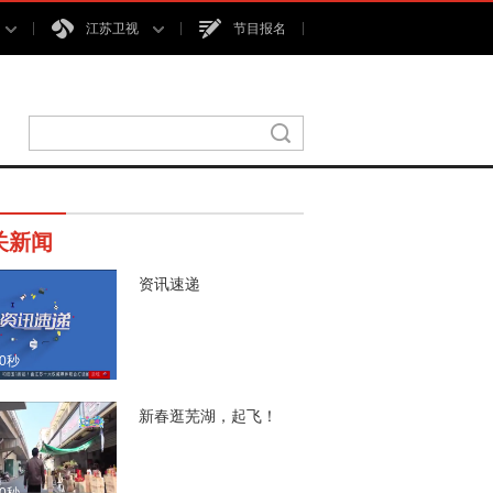
江苏卫视
节目报名
关新闻
资讯速递
00秒
新春逛芜湖，起飞！