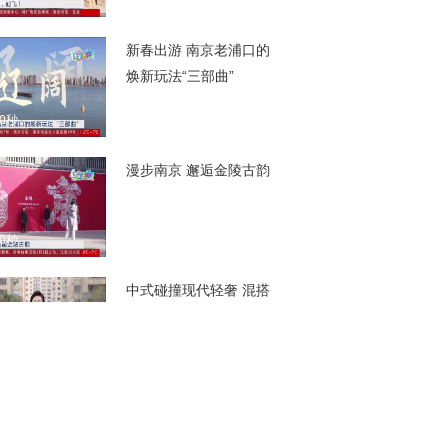
00秒
新春出游 南京老浦口的
焕新玩法“三部曲”
00秒
漫步南京 邂逅金陵古韵
00秒
中式碰撞现代轻奢 混搭
出别样魅力
00秒
新春回访 福蛇盈门 住进
梦想中的家 红红火火过