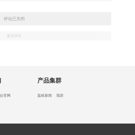
08分
评论已关闭
暂无评论
06分
们
产品集群
06分
台官网
荔枝新闻
我苏
06分