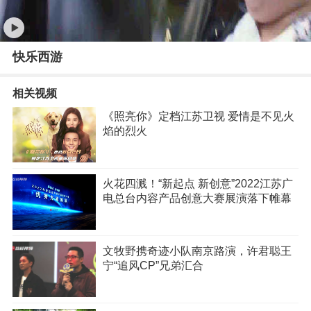
快乐西游
相关视频
《照亮你》定档江苏卫视 爱情是不见火
焰的烈火
火花四溅！“新起点 新创意”2022江苏广
电总台内容产品创意大赛展演落下帷幕
文牧野携奇迹小队南京路演，许君聪王
宁“追风CP”兄弟汇合