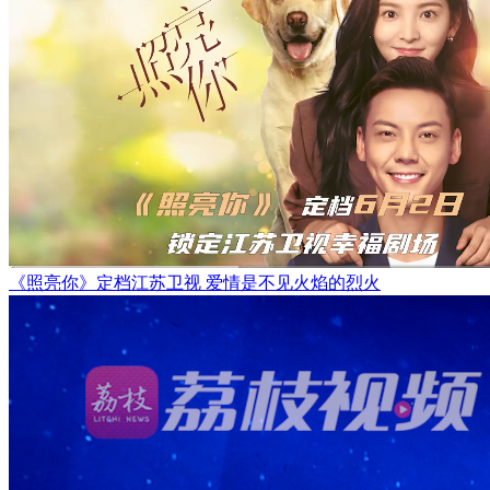
《照亮你》定档江苏卫视 爱情是不见火焰的烈火