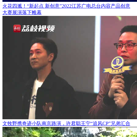
火花四溅！“新起点 新创意”2022江苏广电总台内容产品创意
大赛展演落下帷幕
文牧野携奇迹小队南京路演，许君聪王宁“追风CP”兄弟汇合