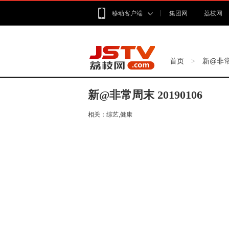
移动客户端
集团网
荔枝网
首页
新@非
>
新@非常周末 20190106
相关：
综艺,健康