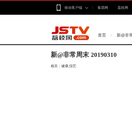
移动客户端
集团网
荔枝网
首页
新@非
>
新@非常周末 20190310
相关：
健康,综艺