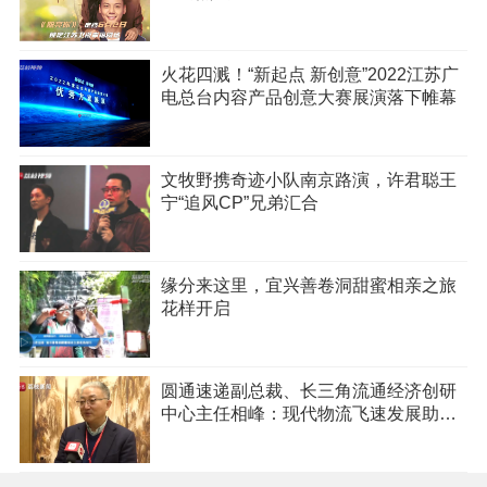
火花四溅！“新起点 新创意”2022江苏广
电总台内容产品创意大赛展演落下帷幕
文牧野携奇迹小队南京路演，许君聪王
宁“追风CP”兄弟汇合
缘分来这里，宜兴善卷洞甜蜜相亲之旅
花样开启
圆通速递副总裁、长三角流通经济创研
中心主任相峰：现代物流飞速发展助
推“宅经济”蓬勃生长