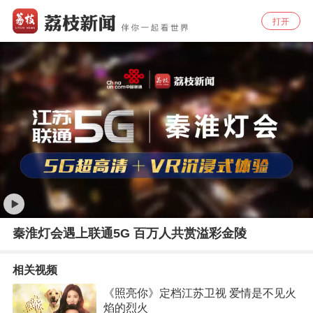
打开
秦淮灯会遇上联通5G 百万人共赏溢彩金陵
相关视频
《照亮你》定档江苏卫视 爱情是不见火
焰的烈火