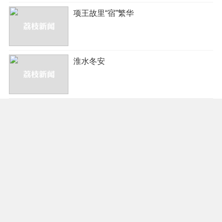
项王故里“宿”繁华
淮水冬安