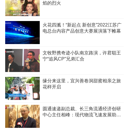
焰的烈火
火花四溅！“新起点 新创意”2022江苏广
电总台内容产品创意大赛展演落下帷幕
文牧野携奇迹小队南京路演，许君聪王
宁“追风CP”兄弟汇合
缘分来这里，宜兴善卷洞甜蜜相亲之旅
花样开启
圆通速递副总裁、长三角流通经济创研
中心主任相峰：现代物流飞速发展助
推“宅经济”蓬勃生长