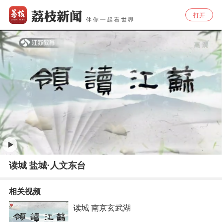
打开
读城 盐城·人文东台
相关视频
读城 南京玄武湖