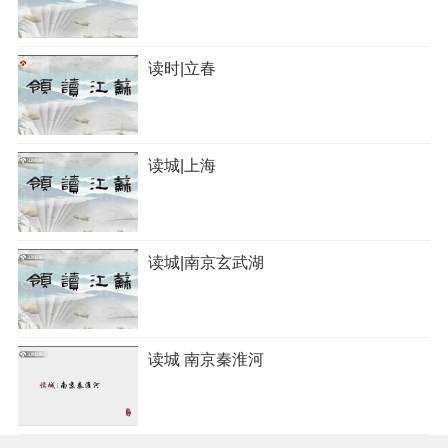
读时|立春
读城|上海
读城|南京玄武湖
读城 南京秦淮河