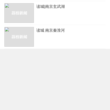
读城|南京玄武湖
读城 南京秦淮河