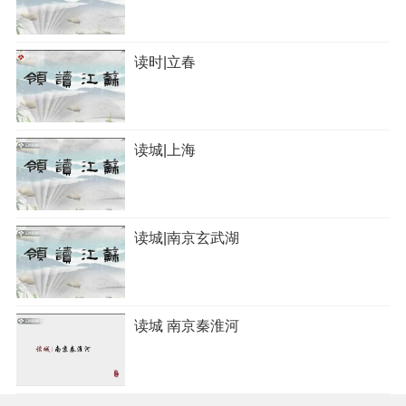
读时|立春
读城|上海
读城|南京玄武湖
读城 南京秦淮河