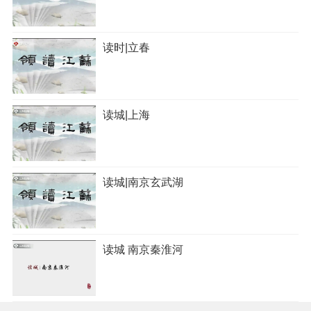
读时|立春
读城|上海
读城|南京玄武湖
读城 南京秦淮河