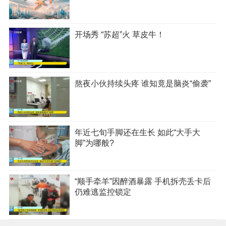
开场秀 “苏超”火 草皮牛！
熬夜小伙持续头疼 谁知竟是脑炎“偷袭”
年近七旬手脚还在生长 如此“大手大
脚”为哪般?
“顺手牵羊”因醉酒暴露 手机拆壳丢卡后
仍难逃监控锁定