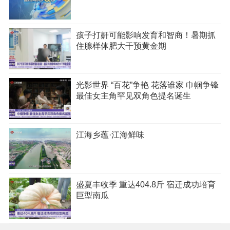
孩子打鼾可能影响发育和智商！暑期抓
住腺样体肥大干预黄金期
光影世界 “百花”争艳 花落谁家 巾帼争锋
最佳女主角罕见双角色提名诞生
江海乡蕴·江海鲜味
盛夏丰收季 重达404.8斤 宿迁成功培育
巨型南瓜