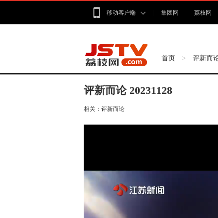
移动客户端
集团网
荔枝网
首页
评新而
>
评新而论 20231128
相关：
评新而论