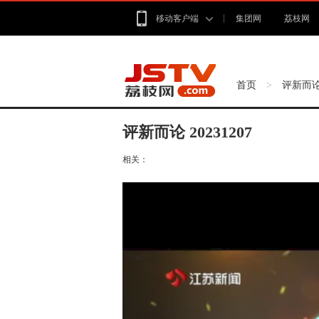
移动客户端
集团网
荔枝网
首页
评新而
>
评新而论 20231207
相关：