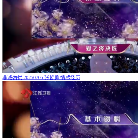
非诚勿扰 20250705 张哲勇 情感经历