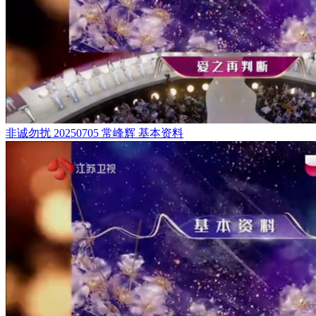
非诚勿扰 20250705 常峰辉 基本资料