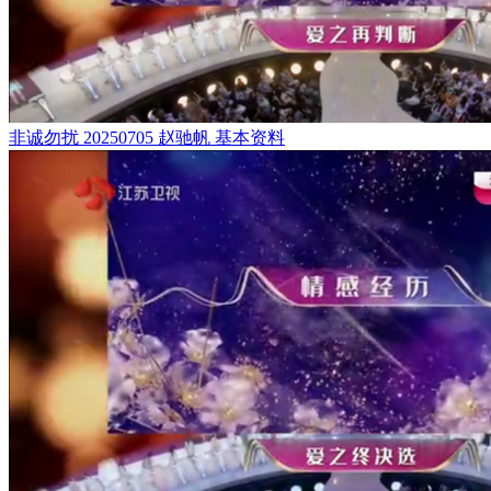
非诚勿扰 20250705 赵驰帆 基本资料