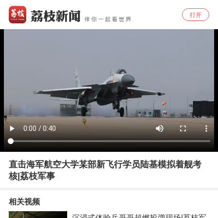
打开
直击海军航空大学某部新飞行学员陆基模拟着舰考
核|荔枝军事
相关视频
沉浸式体验兵哥哥超燃投弹现场|荔枝军