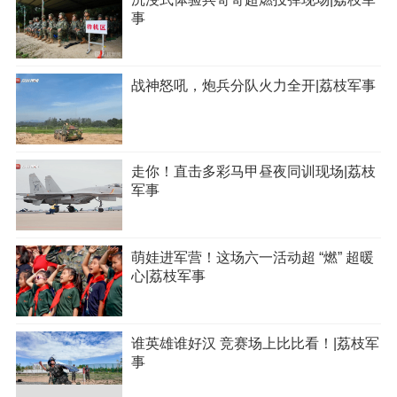
事
战神怒吼，炮兵分队火力全开|荔枝军事
走你！直击多彩马甲昼夜同训现场|荔枝
军事
萌娃进军营！这场六一活动超 “燃” 超暖
心|荔枝军事
谁英雄谁好汉 竞赛场上比比看！|荔枝军
事