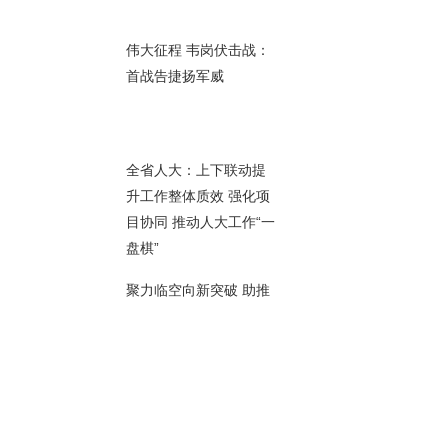
00秒
伟大征程 韦岗伏击战：
首战告捷扬军威
08秒
全省人大：上下联动提
升工作整体质效 强化项
目协同 推动人大工作“一
08秒
盘棋”
聚力临空向新突破 助推
城市高质量跃升 《南京
临空产业布局规划》正
00秒
式发布
江苏组团参加第二十七
届青洽会