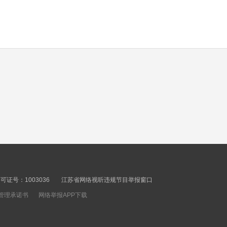
天地（下）
00秒
时代问答 嘉宾辛向阳 王
炳林 奋力打开改革发展
新天地（上）
00秒
时代问答 嘉宾郝立新 董
昀 运载千秋（下）
00秒
时代问答 嘉宾郝立新 董
昀 运载千秋（上）
证号：1003036
江苏省网络视听违规节目举报窗口
管理承诺书
网络举报APP下载
00秒
时代问答 嘉宾赵淑梅 候