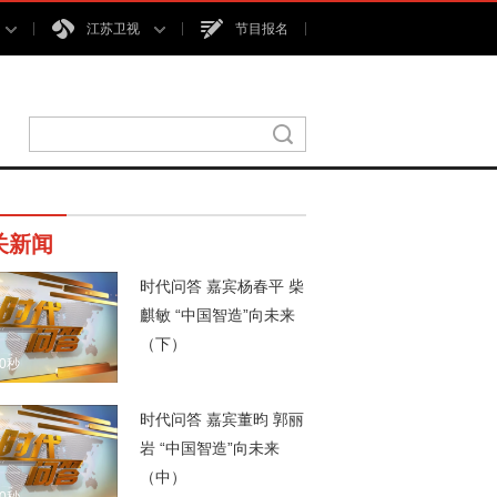
江苏卫视
节目报名
关新闻
时代问答 嘉宾杨春平 柴
麒敏 “中国智造”向未来
（下）
00秒
时代问答 嘉宾董昀 郭丽
岩 “中国智造”向未来
（中）