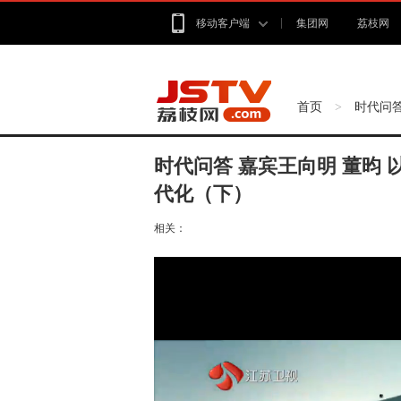
移动客户端
集团网
荔枝网
首页
时代问
>
时代问答 嘉宾王向明 董昀
代化（下）
相关：