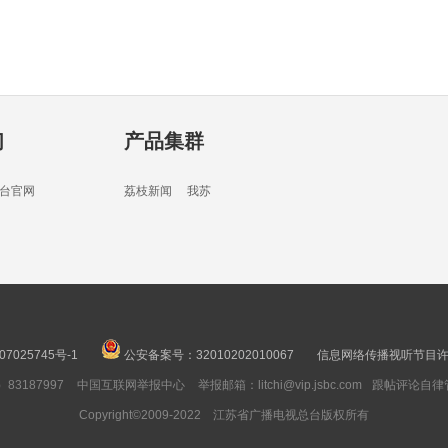
28分
们
产品集群
30分
台官网
荔枝新闻
我苏
30分
07025745号-1
公安备案号：32010202010067
信息网络传播视听节目许可
3187997
中国互联网举报中心
举报邮箱：litchi@vip.jsbc.com
跟帖评论自律
28分
Copyright©2009-2022 江苏省广播电视总台版权所有