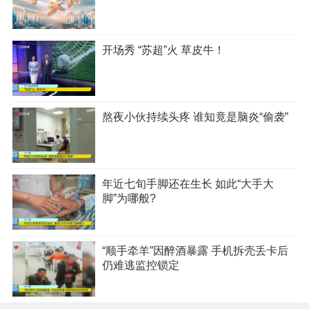
开场秀 “苏超”火 草皮牛！
熬夜小伙持续头疼 谁知竟是脑炎“偷袭”
年近七旬手脚还在生长 如此“大手大
脚”为哪般?
“顺手牵羊”因醉酒暴露 手机拆壳丢卡后
仍难逃监控锁定