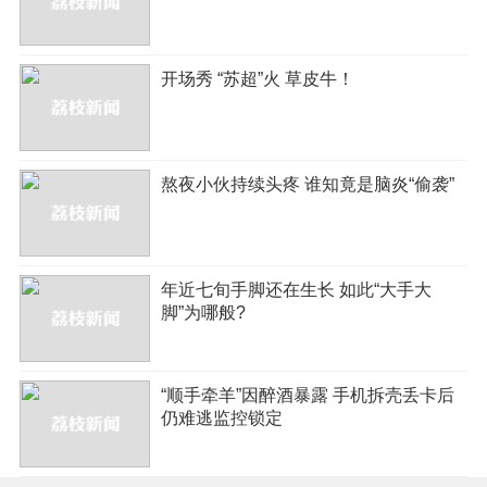
开场秀 “苏超”火 草皮牛！
熬夜小伙持续头疼 谁知竟是脑炎“偷袭”
年近七旬手脚还在生长 如此“大手大
脚”为哪般?
“顺手牵羊”因醉酒暴露 手机拆壳丢卡后
仍难逃监控锁定