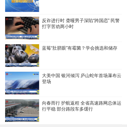
反诈进行时 聋哑男子深陷“跨国恋” 民警
打字苦劝两小时
蓝莓“肚脐眼”有霉菌？学会挑选和储存
大美中国 银河倾泻 庐山蛇年首场瀑布云
登场
向春而行 护航返程 全省高速路网总体运
行平稳 部分路段车多缓行