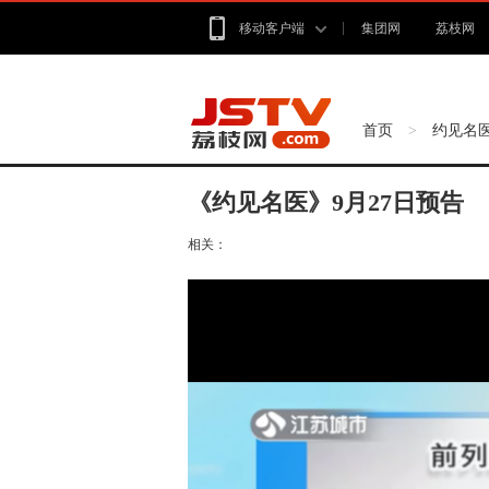
移动客户端
集团网
荔枝网
首页
约见名
>
《约见名医》9月27日预告
相关：