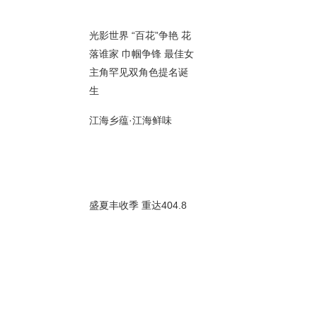
00秒
光影世界 “百花”争艳 花
落谁家 巾帼争锋 最佳女
主角罕见双角色提名诞
00秒
生
江海乡蕴·江海鲜味
00秒
盛夏丰收季 重达404.8
斤 宿迁成功培育巨型南
瓜
00秒
荔枝风景线