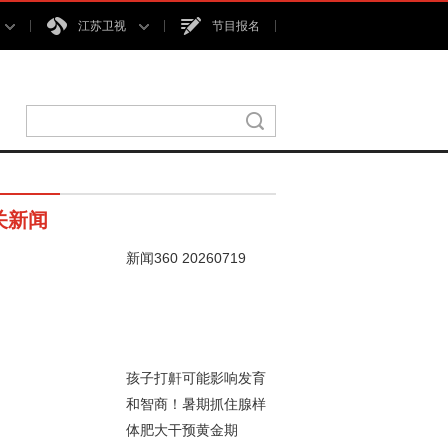
江苏卫视
节目报名
关新闻
新闻360 20260719
00秒
孩子打鼾可能影响发育
和智商！暑期抓住腺样
体肥大干预黄金期