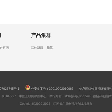
03分
们
产品集群
03分
台官网
荔枝新闻
我苏
16分
07025745号-1
公安备案号：32010202010067
信息网络传播视听节目许可
3187997
中国互联网举报中心
举报邮箱：litchi@vip.jsbc.com
跟帖评论自律
04分
Copyright©2009-2022 江苏省广播电视总台版权所有