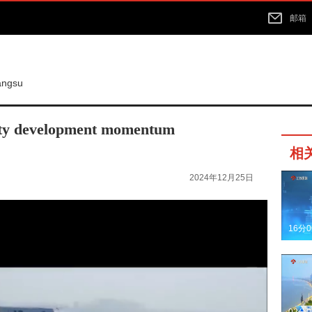
邮箱
iangsu
lity development momentum
相
2024年12月25日
16分