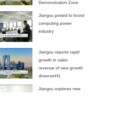
00秒
Demonstration Zone
releases half-year
Jiangsu poised to boost
economic report
computing power
industry
00秒
Jiangsu reports rapid
growth in sales
revenue of new growth
00秒
driversinH1
Jiangsu explores new
path for independent
research, development
00秒
of biopharmaceuticals
Governor Liu urges
efforts to spur