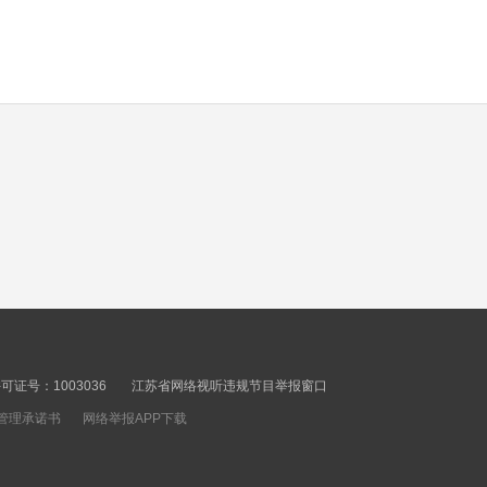
enterprise
00秒
vitality,enhance
industrial momentum
Liyang tops China's
power battery industry
00秒
Hello Jiangsu
20260804
00秒
Jiangsu Provincial
Party Committee holds
证号：1003036
江苏省网络视听违规节目举报窗口
12th plenary session
管理承诺书
网络举报APP下载
00秒
JoiningHands in the