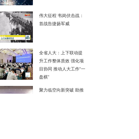
00秒
伟大征程 韦岗伏击战：
首战告捷扬军威
08秒
全省人大：上下联动提
升工作整体质效 强化项
目协同 推动人大工作“一
08秒
盘棋”
聚力临空向新突破 助推
城市高质量跃升 《南京
临空产业布局规划》正
00秒
式发布
江苏组团参加第二十七
届青洽会