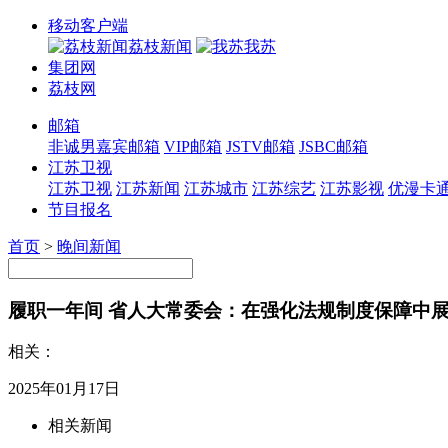
移动客户端
荔枝新闻
我苏
集团网
荔枝网
邮箱
非诚男嘉宾邮箱
VIP邮箱
JSTV邮箱
JSBC邮箱
江苏卫视
江苏卫视
江苏新闻
江苏城市
江苏综艺
江苏影视
优漫卡
节目报名
首页
>
晚间新闻
履职一年间 省人大常委会：在强化法规制度保障中
相关：
2025年01月17日
相关新闻