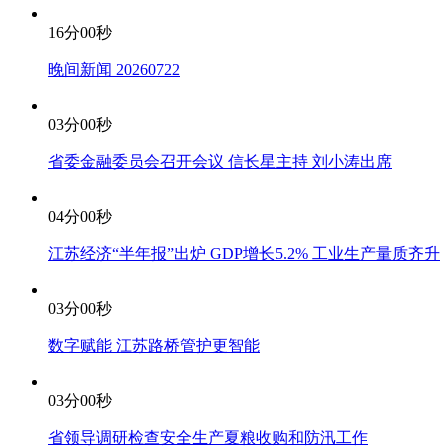
16分00秒
晚间新闻 20260722
03分00秒
省委金融委员会召开会议 信长星主持 刘小涛出席
04分00秒
江苏经济“半年报”出炉 GDP增长5.2% 工业生产量质齐升
03分00秒
数字赋能 江苏路桥管护更智能
03分00秒
省领导调研检查安全生产夏粮收购和防汛工作