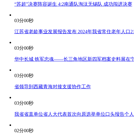
“苏超”决赛阵容诞生 4:2南通队淘汰无锡队 成功闯进决赛
03分00秒
江苏省老龄事业发展报告发布 2024年我省常住老年人口2175
03分00秒
华中长城 铁军忠魂——长三角地区新四军档案史料展在
03分00秒
省领导到西藏青海对接支援协作工作
03分00秒
我省省直单位省人大代表首次向原选举单位口头报告个人
02分00秒