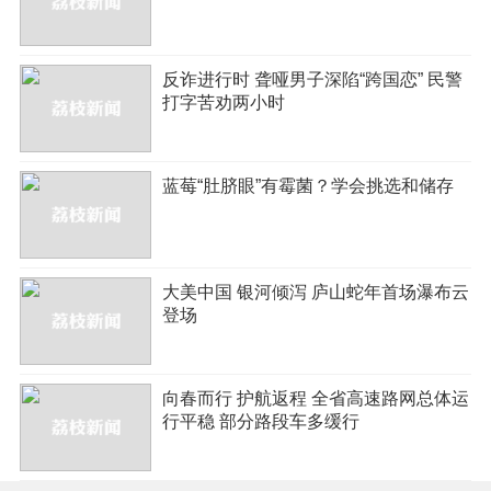
反诈进行时 聋哑男子深陷“跨国恋” 民警
打字苦劝两小时
蓝莓“肚脐眼”有霉菌？学会挑选和储存
大美中国 银河倾泻 庐山蛇年首场瀑布云
登场
向春而行 护航返程 全省高速路网总体运
行平稳 部分路段车多缓行