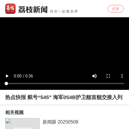
打开
热点快报 舷号“545” 海军054B护卫舰首舰交接入列
相关视频
新闻眼 20250508