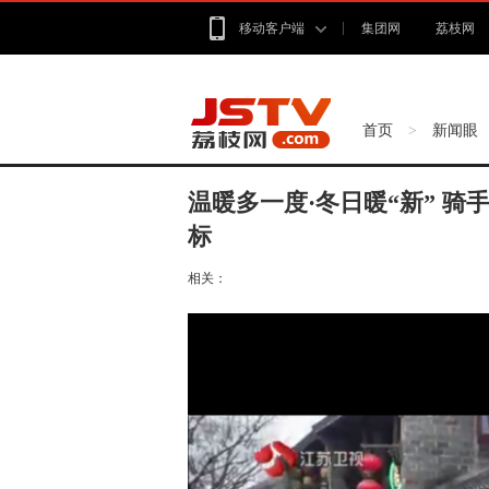
移动客户端
集团网
荔枝网
首页
新闻眼
>
温暖多一度·冬日暖“新” 骑
标
相关：