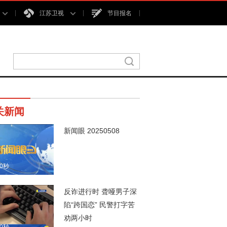
江苏卫视
节目报名
关新闻
新闻眼 20250508
00秒
反诈进行时 聋哑男子深
陷“跨国恋” 民警打字苦
劝两小时