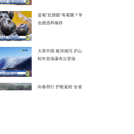
00秒
蓝莓“肚脐眼”有霉菌？学
会挑选和储存
00秒
大美中国 银河倾泻 庐山
蛇年首场瀑布云登场
00秒
向春而行 护航返程 全省
高速路网总体运行平稳
部分路段车多缓行
00秒
返程的后备箱 妈妈的花
和网红超市的货 把家乡