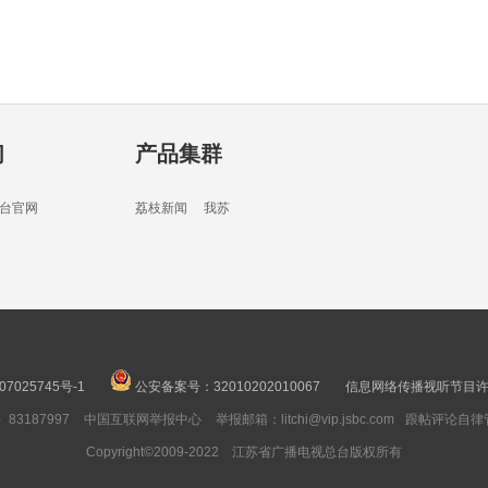
04分
们
产品集群
05分
台官网
荔枝新闻
我苏
04分
07025745号-1
公安备案号：32010202010067
信息网络传播视听节目许可
3187997
中国互联网举报中心
举报邮箱：litchi@vip.jsbc.com
跟帖评论自律
03分
Copyright©2009-2022 江苏省广播电视总台版权所有