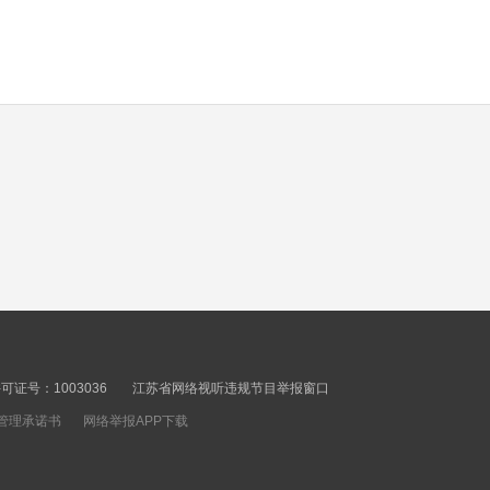
的好带给更多人
00秒
春节假期进入尾声 江苏
文旅热度持续飙升 花灯
如云 游船如织 到南京夫
00秒
子庙品年味
2025春节档票房再创新
高 2025春节档电影票房
破90亿
00秒
假期尾声 节后综合征“自
救指南”了解一下
证号：1003036
江苏省网络视听违规节目举报窗口
管理承诺书
网络举报APP下载
00秒
医生多看了一眼 帮患者