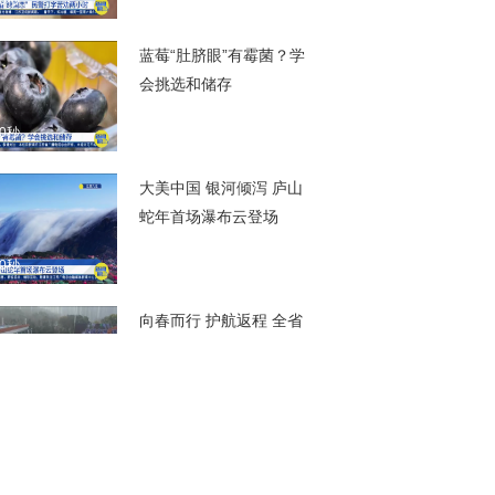
00秒
蓝莓“肚脐眼”有霉菌？学
会挑选和储存
00秒
大美中国 银河倾泻 庐山
蛇年首场瀑布云登场
00秒
向春而行 护航返程 全省
高速路网总体运行平稳
部分路段车多缓行
00秒
返程的后备箱 妈妈的花
和网红超市的货 把家乡