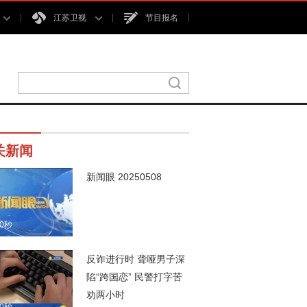
江苏卫视
节目报名
关新闻
新闻眼 20250508
00秒
反诈进行时 聋哑男子深
陷“跨国恋” 民警打字苦
劝两小时