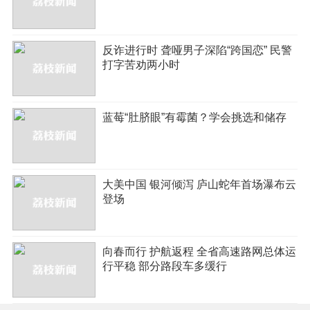
反诈进行时 聋哑男子深陷“跨国恋” 民警
打字苦劝两小时
蓝莓“肚脐眼”有霉菌？学会挑选和储存
大美中国 银河倾泻 庐山蛇年首场瀑布云
登场
向春而行 护航返程 全省高速路网总体运
行平稳 部分路段车多缓行