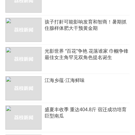
孩子打鼾可能影响发育和智商！暑期抓
住腺样体肥大干预黄金期
光影世界 “百花”争艳 花落谁家 巾帼争锋
最佳女主角罕见双角色提名诞生
江海乡蕴·江海鲜味
盛夏丰收季 重达404.8斤 宿迁成功培育
巨型南瓜