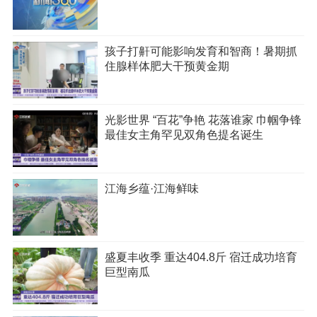
孩子打鼾可能影响发育和智商！暑期抓
住腺样体肥大干预黄金期
光影世界 “百花”争艳 花落谁家 巾帼争锋
最佳女主角罕见双角色提名诞生
江海乡蕴·江海鲜味
盛夏丰收季 重达404.8斤 宿迁成功培育
巨型南瓜