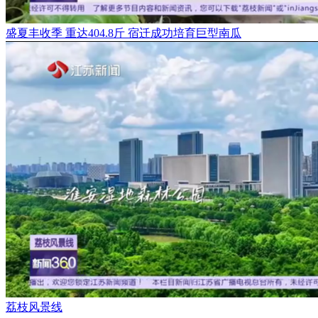
盛夏丰收季 重达404.8斤 宿迁成功培育巨型南瓜
荔枝风景线