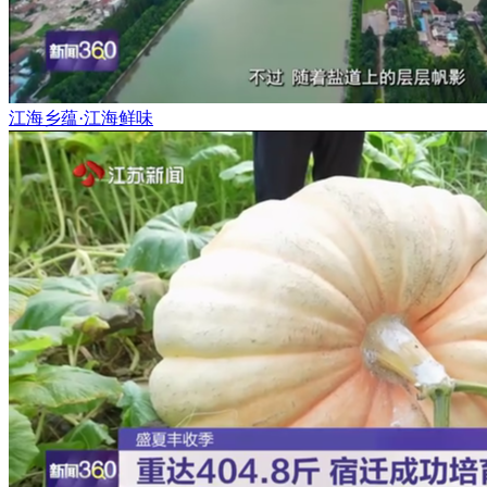
江海乡蕴·江海鲜味