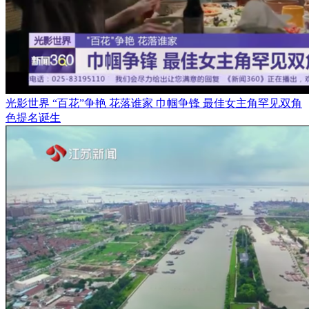
光影世界 “百花”争艳 花落谁家 巾帼争锋 最佳女主角罕见双角
色提名诞生