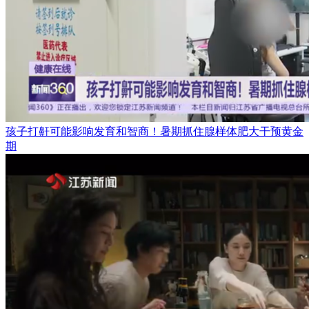
孩子打鼾可能影响发育和智商！暑期抓住腺样体肥大干预黄金
期