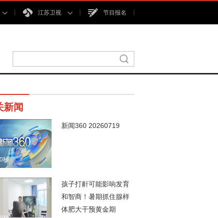
江苏卫视
节目报名
关新闻
新闻360 20260719
00秒
孩子打鼾可能影响发育
和智商！暑期抓住腺样
体肥大干预黄金期