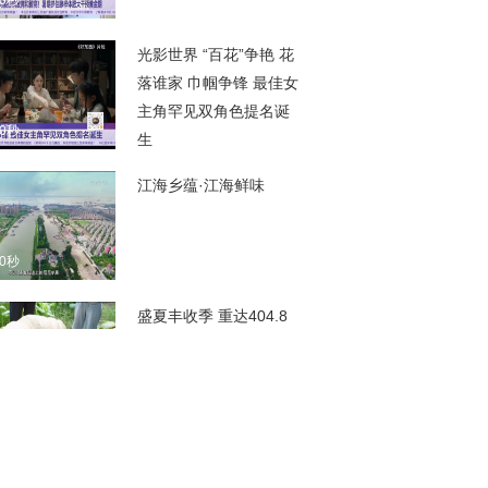
00秒
光影世界 “百花”争艳 花
落谁家 巾帼争锋 最佳女
主角罕见双角色提名诞
00秒
生
江海乡蕴·江海鲜味
00秒
盛夏丰收季 重达404.8
斤 宿迁成功培育巨型南
瓜
00秒
荔枝风景线