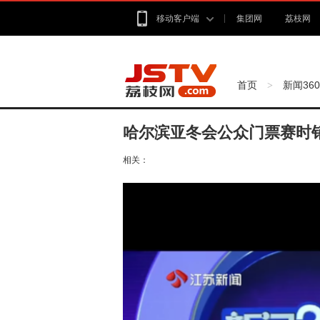
移动客户端
集团网
荔枝网
首页
新闻360
>
哈尔滨亚冬会公众门票赛时
相关：