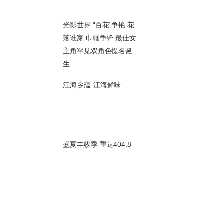
00秒
光影世界 “百花”争艳 花
落谁家 巾帼争锋 最佳女
主角罕见双角色提名诞
00秒
生
江海乡蕴·江海鲜味
00秒
盛夏丰收季 重达404.8
斤 宿迁成功培育巨型南
瓜
00秒
荔枝风景线