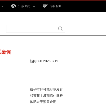
江苏卫视
节目报名
关新闻
新闻360 20260719
00秒
孩子打鼾可能影响发育
和智商！暑期抓住腺样
体肥大干预黄金期