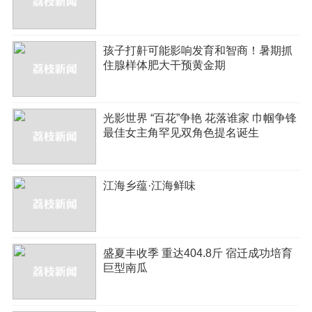
孩子打鼾可能影响发育和智商！暑期抓
住腺样体肥大干预黄金期
光影世界 “百花”争艳 花落谁家 巾帼争锋
最佳女主角罕见双角色提名诞生
江海乡蕴·江海鲜味
盛夏丰收季 重达404.8斤 宿迁成功培育
巨型南瓜