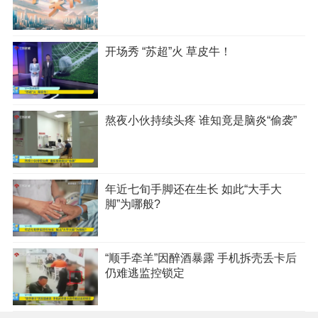
开场秀 “苏超”火 草皮牛！
熬夜小伙持续头疼 谁知竟是脑炎“偷袭”
年近七旬手脚还在生长 如此“大手大
脚”为哪般?
“顺手牵羊”因醉酒暴露 手机拆壳丢卡后
仍难逃监控锁定