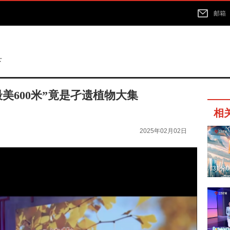
邮箱
下
美600米”竟是孑遗植物大集
相
2025年02月02日
31分