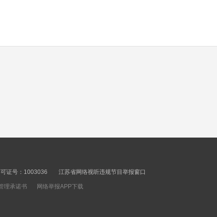
岁生日
00秒
荔枝解密 关于甲状腺结
节的三大传言是真的
吗？
00秒
荔枝解密 夏季日光性皮
炎患者增多 这些防晒“冷
知识”要记牢
00秒
荔枝解密 防晒又透气 夏
季衣服这样选
证号：1003036
江苏省网络视听违规节目举报窗口
管理承诺书
网络举报APP下载
00秒
天天生活秀 咖啡会“拿