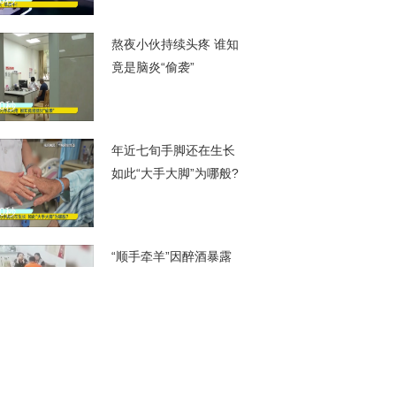
00秒
熬夜小伙持续头疼 谁知
竟是脑炎“偷袭”
00秒
年近七旬手脚还在生长
如此“大手大脚”为哪般?
00秒
“顺手牵羊”因醉酒暴露
手机拆壳丢卡后仍难逃
监控锁定
00秒
冰蛋糕 生日电报全都
有！大熊猫“香果”迎来5