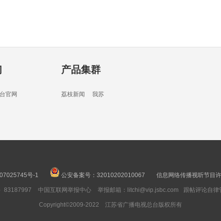
04分
们
产品集群
06分
台官网
荔枝新闻
我苏
03分
07025745号-1
公安备案号：32010202010067
信息网络传播视听节目许可
3187997
中国互联网举报中心
举报邮箱：litchi@vip.jsbc.com
跟帖评论自律
03分
Copyright©2009-2022 江苏省广播电视总台版权所有