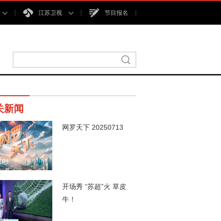
江苏卫视
节目报名
关新闻
网罗天下 20250713
00秒
开场秀 “苏超”火 草皮
牛！