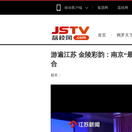
移动客户端
集团网
荔枝网
首页
网罗天
>
游遍江苏 金陵彩韵：南京“最
合
相关：