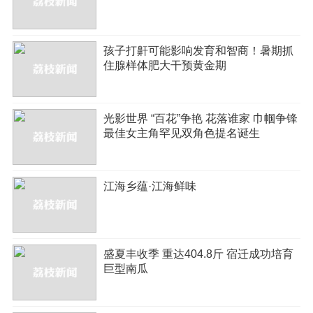
孩子打鼾可能影响发育和智商！暑期抓
住腺样体肥大干预黄金期
光影世界 “百花”争艳 花落谁家 巾帼争锋
最佳女主角罕见双角色提名诞生
江海乡蕴·江海鲜味
盛夏丰收季 重达404.8斤 宿迁成功培育
巨型南瓜