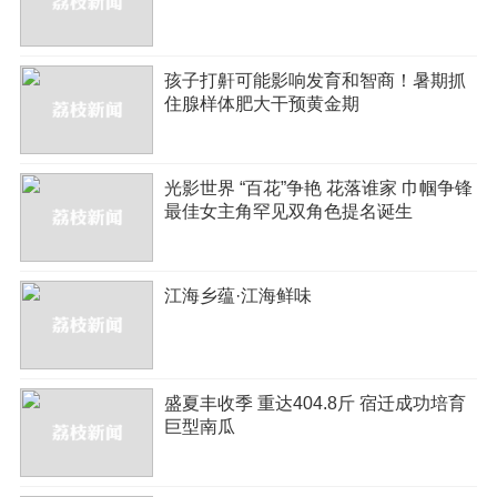
孩子打鼾可能影响发育和智商！暑期抓
住腺样体肥大干预黄金期
光影世界 “百花”争艳 花落谁家 巾帼争锋
最佳女主角罕见双角色提名诞生
江海乡蕴·江海鲜味
盛夏丰收季 重达404.8斤 宿迁成功培育
巨型南瓜