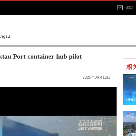
邮箱
iangsu
tau Port container hub pilot
相
2025年06月12日
16分