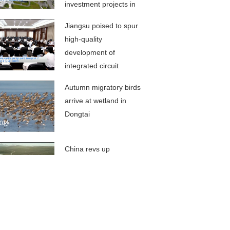
00秒
investment projects in
H1
Jiangsu poised to spur
high-quality
development of
00秒
integrated circuit
industry
Autumn migratory birds
arrive at wetland in
Dongtai
00秒
China revs up
construction of large-
scale scientific facilities
00秒
Summer fruits give
impetus to farmers'