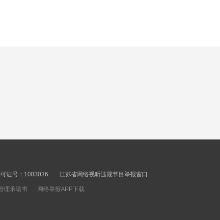
income growth
00秒
Hello Jiangsu
20260805
00秒
YRD Ecological
Integrated
Development
00秒
Demonstration Zone
releases half-year
Jiangsu poised to boost
economic report
computing power
证号：1003036
江苏省网络视听违规节目举报窗口
industry
管理承诺书
网络举报APP下载
00秒
Jiangsu reports rapid