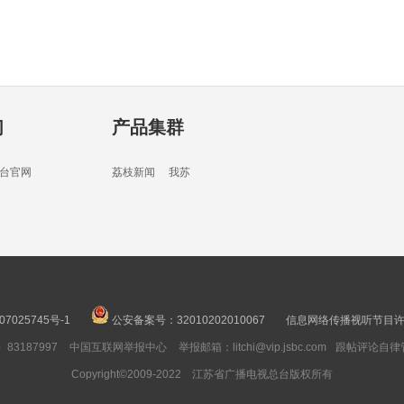
02分
们
产品集群
16分
台官网
荔枝新闻
我苏
02分
07025745号-1
公安备案号：32010202010067
信息网络传播视听节目许可
3187997
中国互联网举报中心
举报邮箱：litchi@vip.jsbc.com
跟帖评论自律
05分
Copyright©2009-2022 江苏省广播电视总台版权所有