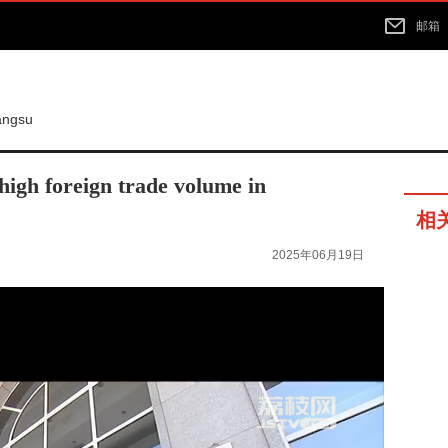
邮箱
iangsu
high foreign trade volume in
相
2025年06月19日
03分