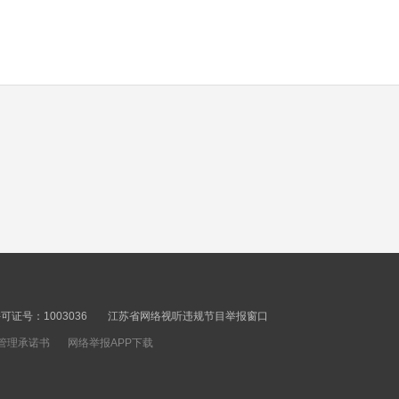
power supply in heat
00秒
wave
Hello Jiangsu
20260803
00秒
Hello Jiangsu
20260802
00秒
Hello Jiangsu
20260801
证号：1003036
江苏省网络视听违规节目举报窗口
管理承诺书
网络举报APP下载
00秒
Jiangsu ranks