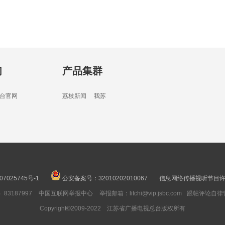
03分
们
产品集群
16分
台官网
荔枝新闻
我苏
16分
07025745号-1
公安备案号：32010202010067
信息网络传播视听节目许可
3187997
中国互联网举报中心
举报邮箱：litchi@vip.jsbc.com
跟帖评论自律
16分
Copyright©2009-2022 江苏省广播电视总台版权所有