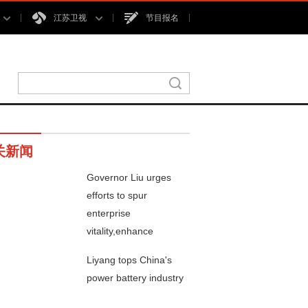
江苏卫视
节目报名
关新闻
Governor Liu urges
efforts to spur
enterprise
00秒
vitality,enhance
industrial momentum
Liyang tops China's
power battery industry