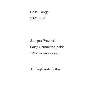
00秒
Hello Jiangsu
20260804
00秒
Jiangsu Provincial
Party Committee holds
12th plenary session
00秒
JoiningHands in the
China-Africa
Healthcare Community:
00秒
Jiangsu Hosts Training
for Namibian Medical
Rail, utility workers
Experts
ensure rail transit,