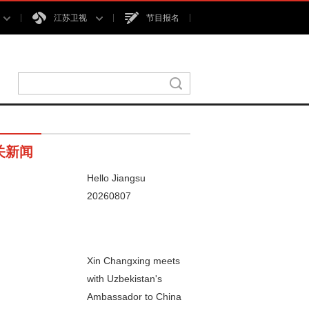
江苏卫视
节目报名
关新闻
Hello Jiangsu
20260807
00秒
Xin Changxing meets
with Uzbekistan's
Ambassador to China