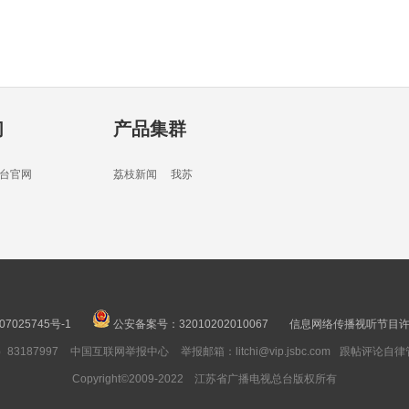
02分
们
产品集群
16分
台官网
荔枝新闻
我苏
05分
07025745号-1
公安备案号：32010202010067
信息网络传播视听节目许可
3187997
中国互联网举报中心
举报邮箱：litchi@vip.jsbc.com
跟帖评论自律
03分
Copyright©2009-2022 江苏省广播电视总台版权所有