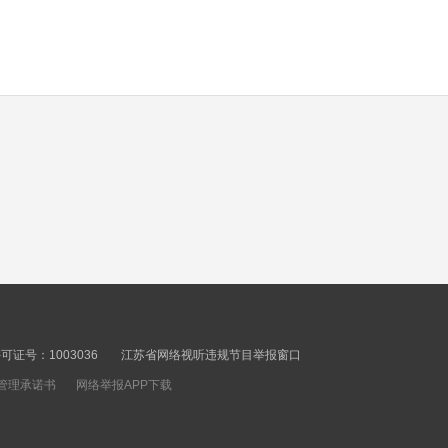
higher than provincial
00秒
average
Hello Jiangsu
20260806
00秒
Jiangsu completes
58.8% of investment in
provincial major
00秒
investment projects in
H1
Jiangsu poised to spur
high-quality
证号：1003036
江苏省网络视听违规节目举报窗口
development of
管理承诺书
网络举报APP下载
00秒
integrated circuit
industry
Autumn migratory birds