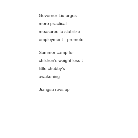
00秒
Governor Liu urges
more practical
measures to stabilize
00秒
employment，promote
entrepreneurship
Summer camp for
children's weight loss：
little chubby's
00秒
awakening
Jiangsu revs up
innovative development
of fine chemical
00秒
industry
SMEs in Jiangsu post
revenue growth rate