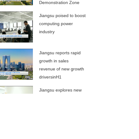
00秒
Demonstration Zone
releases half-year
Jiangsu poised to boost
economic report
computing power
industry
00秒
Jiangsu reports rapid
growth in sales
revenue of new growth
00秒
driversinH1
Jiangsu explores new
path for independent
research, development
00秒
of biopharmaceuticals
Governor Liu urges
efforts to spur